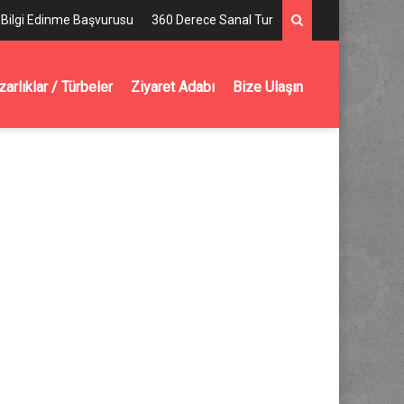
Bilgi Edinme Başvurusu
360 Derece Sanal Tur
arlıklar / Türbeler
Ziyaret Adabı
Bize Ulaşın