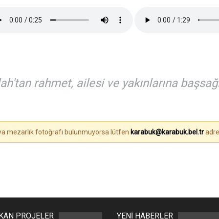
'tan rahmet, ailesi ve yakınlarına başsağlı
eya mezarlık fotoğrafı bulunmuyorsa lütfen
karabuk@karabuk.bel.tr
adre
IKAN PROJELER
YENİ HABERLER