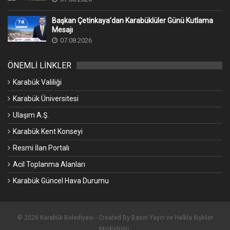
Başkan Çetinkaya’dan Karabüklüler Günü Kutlama
Mesajı
07.08.2026
ÖNEMLİ LİNKLER
Karabük Valiliği
Karabük Üniversitesi
Ulaşım A.Ş.
Karabük Kent Konseyi
Resmi İlan Portalı
Acil Toplanma Alanları
Karabük Güncel Hava Durumu
© 2026 Karabük Belediyesi - Created By Basın Yayın ve Halkla İlişkiler
Müdürlüğü.