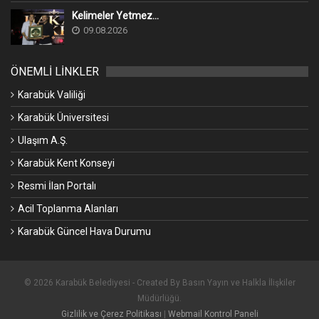
Kelimeler Yetmez...
09.08.2026
ÖNEMLİ LİNKLER
Karabük Valiliği
Karabük Üniversitesi
Ulaşım A.Ş.
Karabük Kent Konseyi
Resmi İlan Portalı
Acil Toplanma Alanları
Karabük Güncel Hava Durumu
© 2026 Karabük Belediyesi - Created By Basın Yayın ve Halkla İlişkiler
Müdürlüğü.
Gizlilik ve Çerez Politikası
|
Webmail Kontrol Paneli