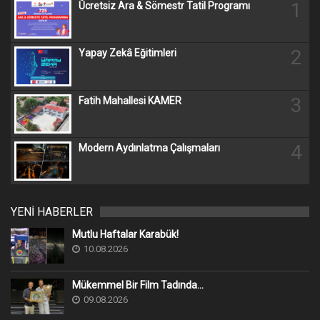
1
Ücretsiz Ara & Sömestr Tatil Programı
2
Yapay Zekâ Eğitimleri
3
Fatih Mahallesi KAMER
4
Modern Aydınlatma Çalışmaları
YENİ HABERLER
Mutlu Haftalar Karabük!
10.08.2026
Mükemmel Bir Film Tadında...
09.08.2026