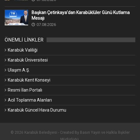
Başkan Çetinkaya’dan Karabüklüler Günü Kutlama
Mesajı
07.08.2026
ÖNEMLİ LİNKLER
Karabük Valiliği
Karabük Üniversitesi
Ulaşım A.Ş.
Karabük Kent Konseyi
Resmi İlan Portalı
Acil Toplanma Alanları
Karabük Güncel Hava Durumu
© 2026 Karabük Belediyesi - Created By Basın Yayın ve Halkla İlişkiler
Müdürlüğü.