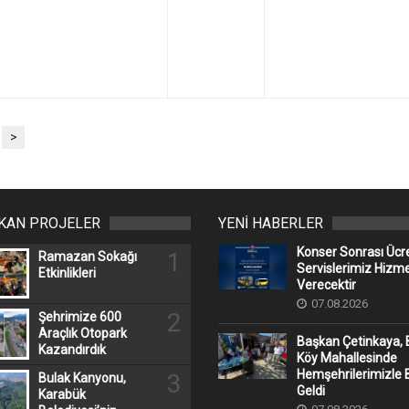
>
IKAN PROJELER
YENİ HABERLER
Konser Sonrası Ücr
1
Ramazan Sokağı
Servislerimiz Hizm
Etkinlikleri
Verecektir
07.08.2026
2
Şehrimize 600
Araçlık Otopark
Başkan Çetinkaya, 
Kazandırdık
Köy Mahallesinde
Hemşehrilerimizle 
3
Bulak Kanyonu,
Geldi
Karabük