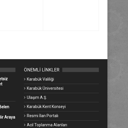
ÖNEMLİ LİNKLER
etsiz
Karabük Valiliği
et
Karabük Üniversitesi
Ulaşım A.Ş.
Karabük Kent Konseyi
Belen
Resmi İlan Portalı
Bir Araya
Acil Toplanma Alanları