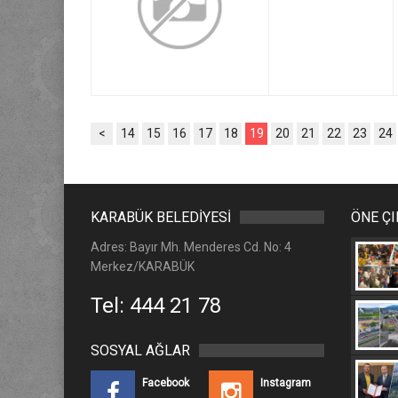
<
14
15
16
17
18
19
20
21
22
23
24
KARABÜK BELEDİYESİ
ÖNE Ç
Adres: Bayır Mh. Menderes Cd. No: 4
Merkez/KARABÜK
Tel: 444 21 78
SOSYAL AĞLAR
Facebook
Instagram