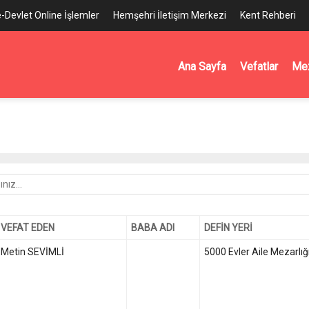
e-Devlet Online İşlemler
Hemşehri İletişim Merkezi
Kent Rehberi
Ana Sayfa
Vefatlar
Mez
VEFAT EDEN
BABA ADI
DEFİN YERİ
Metin SEVİMLİ
5000 Evler Aile Mezarlığ