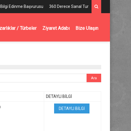
Bilgi Edinme Başvurusu
360 Derece Sanal Tur
arlıklar / Türbeler
Ziyaret Adabı
Bize Ulaşın
DETAYLI BİLGİ
ı
DETAYLI BİLGİ